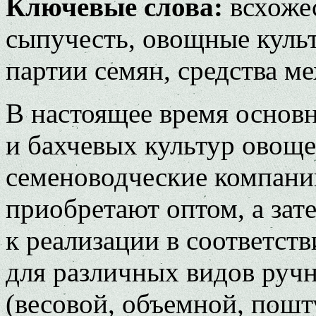
Ключевые слова:
всхожес
сыпучесть, овощные куль
партии семян, средства м
В настоящее время основ
и бахчевых культур овощ
семеноводческие компани
приобретают оптом, а зат
к реализации в соответст
для различных видов руч
(весовой, объемной, пошт