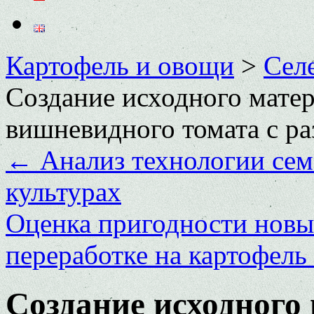
Картофель и овощи
>
Сел
Создание исходного матер
вишневидного томата с ра
←
Анализ технологии сем
культурах
Оценка пригодности новых
переработке на картофел
Создание исходного