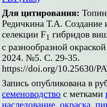
Для цитирования:
Топинс
Редичкина Т.А. Создание 
селекции F
гибридов виш
1
с разнообразной окраской
2024. №5. С. 29-35.
https://doi.org/10.25630/P
Запись опубликована в р
семеноводство
с метками
наследование
,
окраска
,
пи