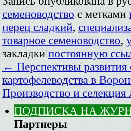
Запись опубликована в р
семеноводство
с метками
перец сладкий
,
специализ
товарное семеноводство
,
закладки
постоянную ссы
←
Перспективы развития 
картофелеводства в Ворон
Производство и селекция 
ПОДПИСКА НА ЖУР
Партнеры