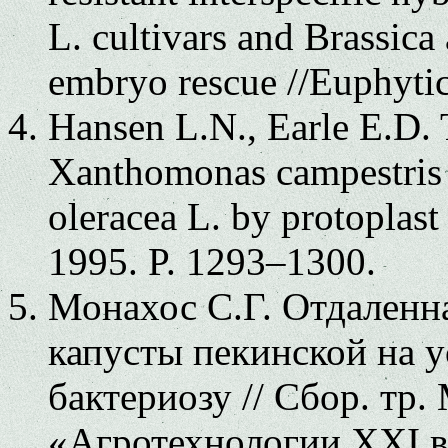
L. cultivars and Brassica
embryo rescue //Euphytic
Hansen L.N., Earle E.D. T
Xanthomonas campestris p
oleracea L. by protoplast 
1995. P. 1293–1300.
Монахос С.Г. Отдаленн
капусты пекинской на у
бактериозу // Сбор. тр.
«Агротехнологии XXI 