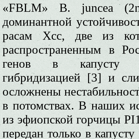
«FBLM» B. juncea (2
доминантной устойчивость
расам Xcc, две из ко
распространенным в Ро
генов в капусту б
гибридизацией [3] и сл
осложнены нестабильност
в потомствах. В наших и
из эфиопской горчицы PI1
передан только в капусту 