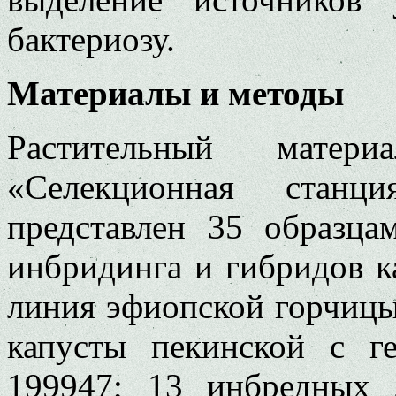
бактериозу.
Материалы и методы
Растительный мате
«Селекционная станци
представлен 35 образца
инбридинга и гибридов ка
линия эфиопской горчицы 
капусты пекинской с г
199947; 13 инбредных