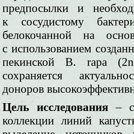
предпосылки и необход
к сосудистому бактер
белокочанной на осно
с использованием создан
пекинской B. rapa (2
сохраняется актуальн
доноров высокоэффективн
Цель исследования
– ск
коллекции линий капуст
выделение источников 