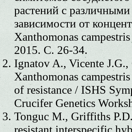
растений с различными
зависимости от концен
Xanthomonas campestris 
2015. С. 26-34.
Ignatov A., Vicente J.G., 
Xanthomonas campestris p
of resistance / ISHS Sym
Crucifer Genetics Worksh
Tonguc M., Griffiths P.D
resistant interspecific h