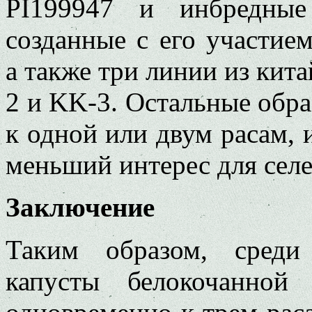
PI199947 и инбредные
созданные с его участие
а также три линии из кит
2 и KK-3. Остальные обра
к одной или двум расам, 
меньший интерес для сел
Заключение
Таким образом, среди
капусты белокочанной