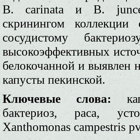
B. carinata и B. jun
скринингом коллекции 
сосудистому бактерио
высокоэффективных источ
белокочанной и выявлен 
капусты пекинской.
Ключевые слова:
ка
бактериоз, раса, усто
Xanthomonas campestris pv.