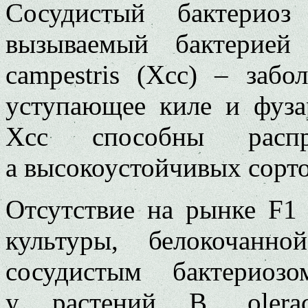
Сосудистый бактериоз
вызываемый бактерией 
campestris (Xcc) – забо
уступающее киле и фуза
Xcc способны распр
а высокоустойчивых сорто
Отсутствие на рынке F1
культуры, белокочанн
сосудистым бактериозо
у растений B. olerac