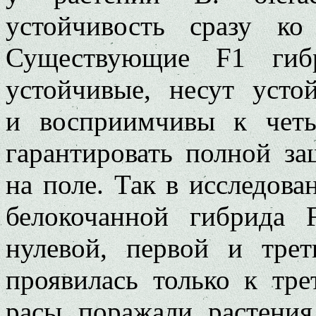
устойчивость сразу ко
Существующие F1 гибр
устойчивые, несут усто
и восприимчивы к четы
гарантировать полной за
на поле. Так в исследова
белокочанной гибрида 
нулевой, первой и трет
проявилась только к тре
расы поражали растени