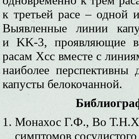
одновременно к трем рас
к третьей расе – одной 
Выявленные линии кап
и KK-3, проявляющие в
расам Xcc вместе с линия
наиболее перспективны 
капусты белокочанной.
Библиогра
Монахос Г.Ф., Во Т.Н.
симптомов сосудистого