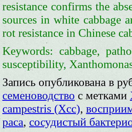
resistance confirms the abse
sources in white cabbage a
rot resistance in Chinese ca
Keywords: cabbage, pathoge
susceptibility, Xanthomonas
Запись опубликована в р
семеноводство
с метками
campestris (Xcc)
,
восприи
раса
,
сосудистый бактери