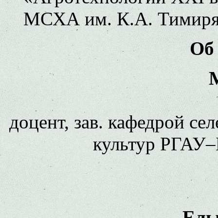
МСХА им. К.А. Тимирязе
Об
доцент, зав. кафедрой се
культур РГАУ–
Елы