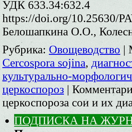
УДК 633.34:632.4
https://doi.org/10.25630/P
Белошапкина О.О., Колес
Рубрика:
Овощеводство
|
Cercospora sojina
,
диагнос
культурально-морфологич
церкоспороз
|
Комментар
церкоспороза сои и их ди
ПОДПИСКА НА ЖУР