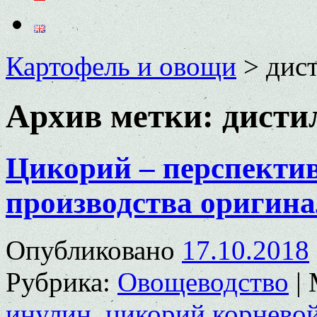
Картофель и овощи
>
дис
Архив метки:
дисти
Цикорий – перспектив
производства оригин
Опубликовано
17.10.2018
Рубрика:
Овощеводство
|
инулин
,
цикорий корнево