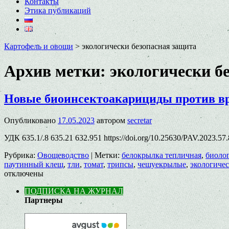
Контакты
Этика публикаций
Картофель и овощи
>
экологически безопасная защита
Архив метки:
экологически б
Новые биоинсектоакарициды против вр
Опубликовано
17.05.2023
автором
secretar
УДК 635.1/.8 635.21 632.951 https://doi.org/10.25630/PAV.2023.5
Рубрика:
Овощеводство
|
Метки:
белокрылка тепличная
,
биоло
паутинный клещ
,
тли
,
томат
,
трипсы
,
чешуекрылые
,
экологичес
отключены
ПОДПИСКА НА ЖУРНАЛ
Партнеры