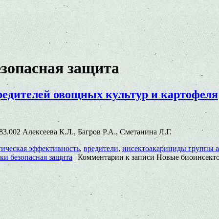
езопасная защита
едителей овощных культур и картофеля
7.83.002 Алексеева К.Л., Багров Р.А., Сметанина Л.Г.
гическая эффективность
,
вредители
,
инсектоакарициды группы 
ки безопасная защита
|
Комментарии
к записи Новые биоинсекто