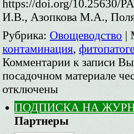
https://doi.org/10.25630/
И.В., Азопкова М.А., Пол
Рубрика:
Овощеводство
|
контаминация
,
фитопатог
Комментарии
к записи Вы
посадочном материале чесн
отключены
ПОДПИСКА НА ЖУР
Партнеры