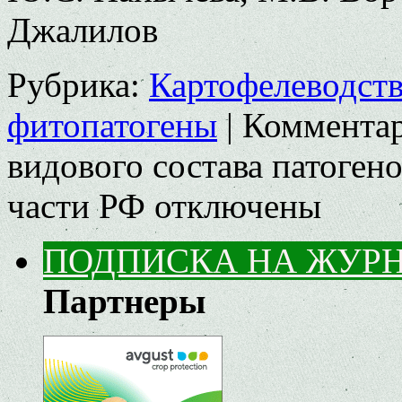
Джалилов
Рубрика:
Картофелеводст
фитопатогены
|
Коммента
видового состава патоген
части РФ
отключены
ПОДПИСКА НА ЖУР
Партнеры