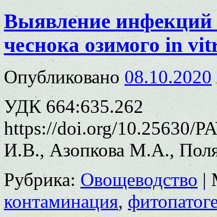
Выявление инфекций 
чеснока озимого in vit
Опубликовано
08.10.2020
УДК 664:635.262
https://doi.org/10.25630/
И.В., Азопкова М.А., Пол
Рубрика:
Овощеводство
|
контаминация
,
фитопатог