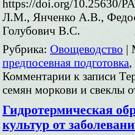
https://doi.org/10.25630/
Л.М., Янченко А.В., Федо
Голубович В.С.
Рубрика:
Овощеводство
|
предпосевная подготовка
,
Комментарии
к записи Те
семян моркови и свеклы
о
Гидротермическая об
культур от заболеван