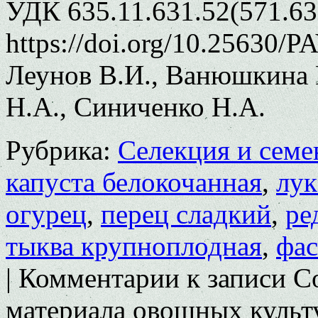
УДК 635.11.631.52(571.63
https://doi.org/10.25630/
Леунов В.И., Ванюшкина 
Н.А., Синиченко Н.А.
Рубрика:
Селекция и семе
капуста белокочанная
,
лук
огурец
,
перец сладкий
,
ре
тыква крупноплодная
,
фас
|
Комментарии
к записи С
материала овощных культ