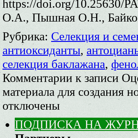
https://doi.org/10.25630/
О.А., Пышная О.Н., Байко
Рубрика:
Селекция и семе
антиоксиданты
,
антоциан
селекция баклажана
,
фено
Комментарии
к записи Оц
материала для создания н
отключены
ПОДПИСКА НА ЖУР