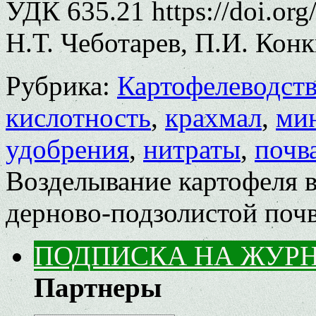
УДК 635.21 https://doi.or
Н.Т. Чеботарев, П.И. Кон
Рубрика:
Картофелеводст
кислотность
,
крахмал
,
мин
удобрения
,
нитраты
,
почв
Возделывание картофеля в
дерново-подзолистой поч
ПОДПИСКА НА ЖУР
Партнеры