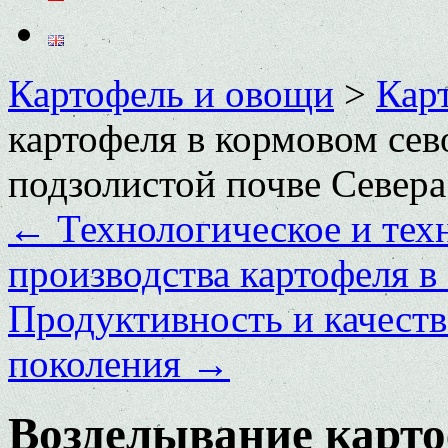
Картофель и овощи
>
Кар
картофеля в кормовом сев
подзолистой почве Севера
←
Технологическое и тех
производства картофеля в
Продуктивность и качеств
поколения
→
Возделывание карто