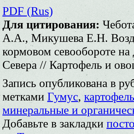
PDF (Rus)
Для цитирования:
Чебота
А.А., Микушева Е.Н. Возд
кормовом севообороте на 
Севера // Картофель и ово
Запись опубликована в р
метками
Гумус
,
картофел
минеральные и органичес
Добавьте в закладки
пост