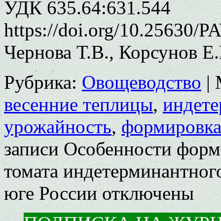
УДК 635.64:631.544
https://doi.org/10.25630/P
Чернова Т.В., Корсунов Е.
Рубрика:
Овощеводство
|
весенние теплицы
,
индете
урожайность
,
формировка
записи Особенности форм
томата индетерминантного
юге России
отключены