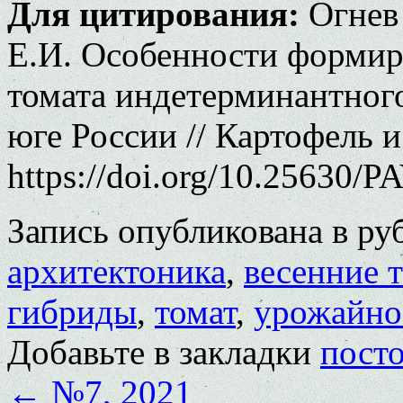
Для цитирования:
Огнев 
Е.И. Особенности формир
томата индетерминантного
юге России // Картофель и
https://doi.org/10.25630/P
Запись опубликована в р
архитектоника
,
весенние 
гибриды
,
томат
,
урожайно
Добавьте в закладки
пост
←
№7, 2021