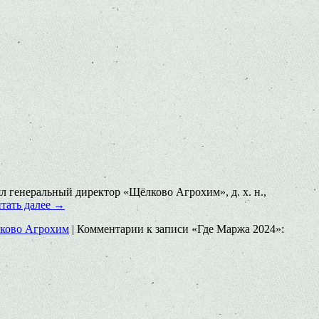
 генеральный директор «Щёлково Агрохим», д. х. н.,
тать далее
→
ково Агрохим
|
Комментарии
к записи «Где Маржа 2024»: