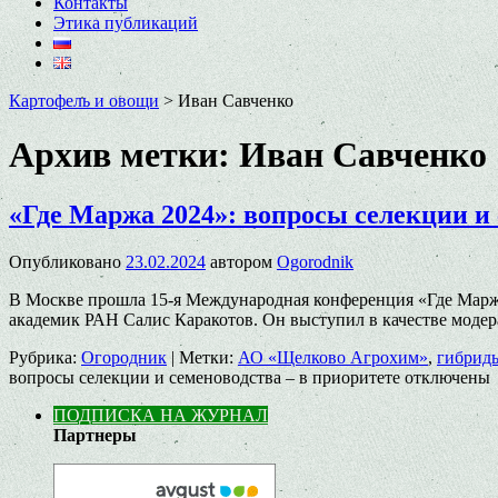
Контакты
Этика публикаций
Картофель и овощи
>
Иван Савченко
Архив метки:
Иван Савченко
«Где Маржа 2024»: вопросы селекции и 
Опубликовано
23.02.2024
автором
Ogorodnik
В Москве прошла 15-я Международная конференция «Где Маржа 
академик РАН Салис Каракотов. Он выступил в качестве модер
Рубрика:
Огородник
|
Метки:
АО «Щелково Агрохим»
,
гибрид
вопросы селекции и семеноводства – в приоритете
отключены
ПОДПИСКА НА ЖУРНАЛ
Партнеры