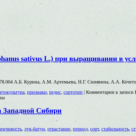
hanus sativus L.) при выращивании в у
8.78.004 А.Б. Курина, А.М. Артемьева, Н.Г. Синявина, А.А. Кочето
етокультура
,
признаки
,
редис
,
сортотип
|
Комментарии
к записи 
ны
а Западной Сибири
менчивость
,
лук-батун
,
отрастание
,
период
,
сорт
,
стабильность
,
с