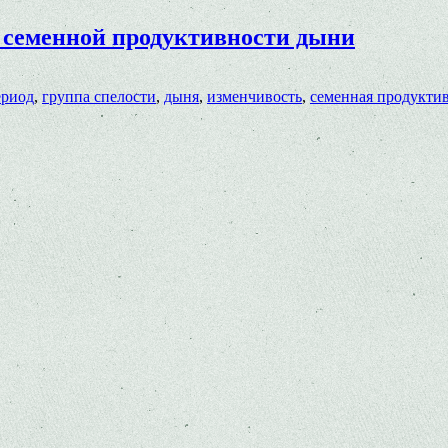
 семенной продуктивности дыни
ериод
,
группа спелости
,
дыня
,
изменчивость
,
семенная продукти