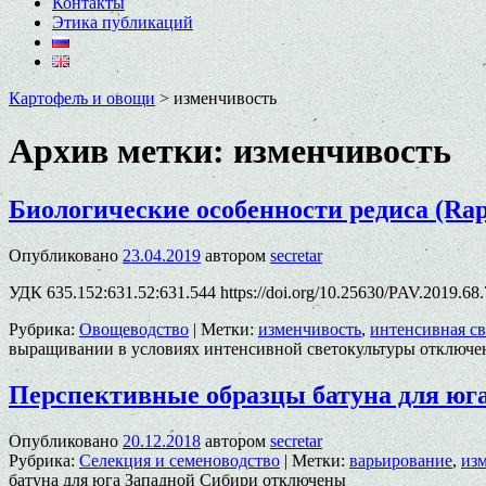
Контакты
Этика публикаций
Картофель и овощи
>
изменчивость
Архив метки:
изменчивость
Биологические особенности редиса (Rap
Опубликовано
23.04.2019
автором
secretar
УДК 635.152:631.52:631.544 https://doi.org/10.25630/PAV.2019.6
Рубрика:
Овощеводство
|
Метки:
изменчивость
,
интенсивная св
выращивании в условиях интенсивной светокультуры
отключе
Перспективные образцы батуна для юг
Опубликовано
20.12.2018
автором
secretar
Рубрика:
Селекция и семеноводство
|
Метки:
варьирование
,
из
батуна для юга Западной Сибири
отключены