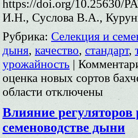
https://doi.org/10.25630/
И.Н., Суслова В.А., Куру
Рубрика:
Селекция и семе
дыня
,
качество
,
стандарт
,
урожайность
|
Комментар
оценка новых сортов бахч
области
отключены
Влияние регуляторов 
семеноводстве дыни