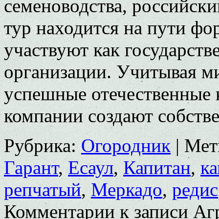
семеноводства, рос­сийск
тур находится на пути фо
участвуют как государс­тв
организации. Учитывая м
успешные отечественные 
компании создают собстве
Рубрика:
Огородник
|
Мет
Гарант
,
Есаул
,
Капитан
,
ка
репчатый
,
Меркадо
,
редис
Комментарии
к записи Аг