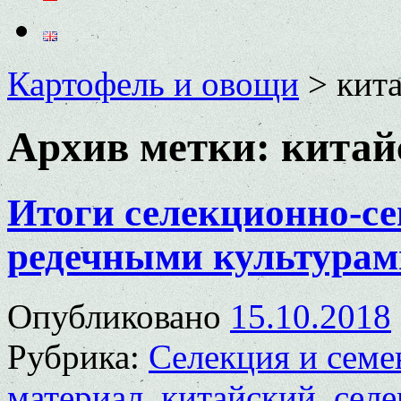
Картофель и овощи
>
кит
Архив метки:
китай
Итоги селекционно-се
редечными культурам
Опубликовано
15.10.2018
Рубрика:
Селекция и семе
материал
,
китайский
,
селе