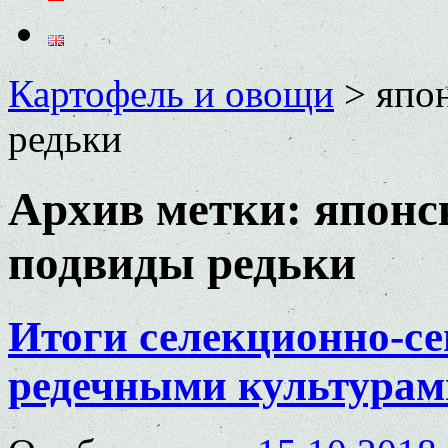
Картофель и овощи
>
япо
редьки
Архив метки:
японс
подвиды редьки
Итоги селекционно-се
редечными культурам