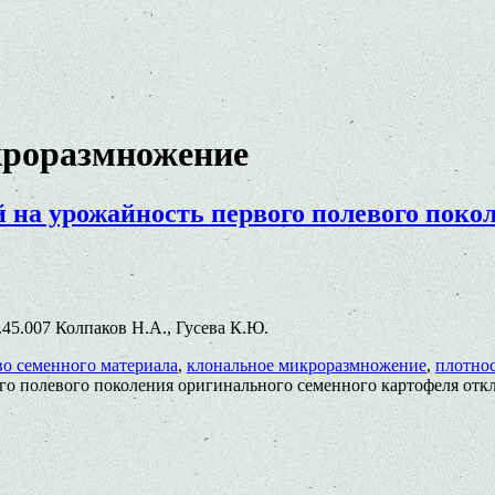
кроразмножение
 на урожайность первого полевого поко
7.45.007 Колпаков Н.А., Гусева К.Ю.
во семенного материала
,
клональное микроразмножение
,
плотнос
го полевого поколения оригинального семенного картофеля
отк