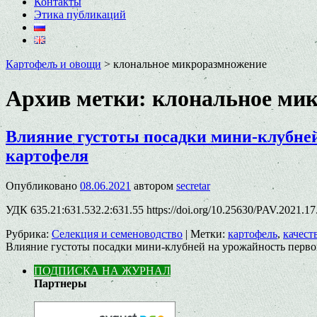
Контакты
Этика публикаций
Картофель и овощи
>
клональное микроразмножение
Архив метки:
клональное ми
Влияние густоты посадки мини-клубней
картофеля
Опубликовано
08.06.2021
автором
secretar
УДК 635.21:631.532.2:631.55 https://doi.org/10.25630/PAV.2021.1
Рубрика:
Селекция и семеноводство
|
Метки:
картофель
,
качест
Влияние густоты посадки мини-клубней на урожайность перво
ПОДПИСКА НА ЖУРНАЛ
Партнеры