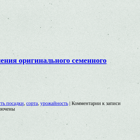
ления оригинального семенного
ть посадки
,
сорта
,
урожайность
|
Комментарии
к записи
лючены