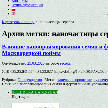
Контакты
Этика публикаций
Картофель и овощи
>
наночастицы серебра
Архив метки:
наночастицы се
Влияние нанопраймирования семян и ф
Москворецкой поймы
Опубликовано
25.03.2026
автором
secretar
УДК 635.25:631.674:631.53.027 https://doi.org/10.25630/PAV.2
Рубрика:
Овощеводство
|
Метки:
капельное орошение
,
лук реп
Влияние нанопраймирования семян и фертигации на урожайно
ПОДПИСКА НА ЖУРНАЛ
Партнеры