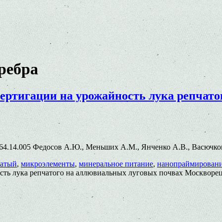
ребра
ертигации на урожайность лука репчато
026.64.14.005 Федосов А.Ю., Меньших А.М., Янченко А.В., Васючк
чатый
,
микроэлементы
,
минеральное питание
,
нанопраймирован
сть лука репчатого на аллювиальных луговых почвах Москворе