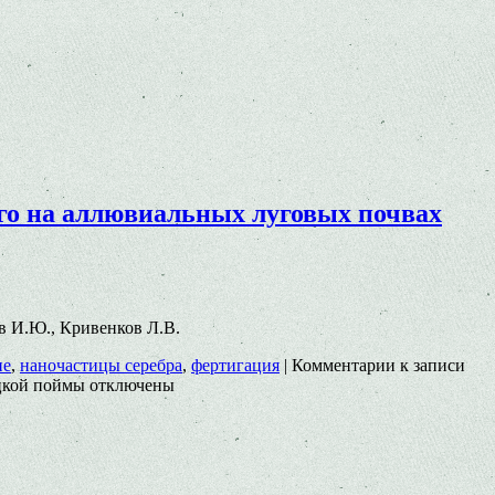
го на аллювиальных луговых почвах
ов И.Ю., Кривенков Л.В.
ие
,
наночастицы серебра
,
фертигация
|
Комментарии
к записи
цкой поймы
отключены