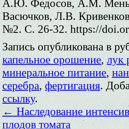
А.Ю. Федосов, А.М. Мень
Васючков, Л.В. Кривенков
№2. С. 26-32. https://doi.
Запись опубликована в р
капельное орошение
,
лук 
минеральное питание
,
на
серебра
,
фертигация
. Доб
ссылку
.
←
Наследование интенсив
плодов томата