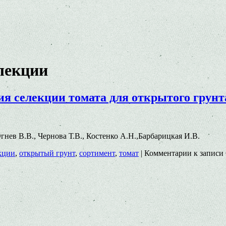
лекции
я селекции томата для открытого грунт
 Огнев В.В., Чернова Т.В., Костенко А.Н.,Барбарицкая И.В.
кции
,
открытый грунт
,
сортимент
,
томат
|
Комментарии
к записи