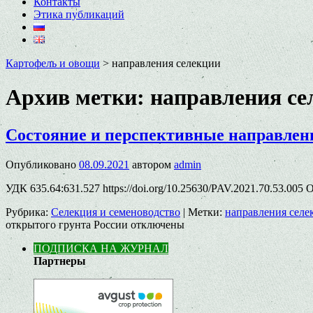
Контакты
Этика публикаций
Картофель и овощи
>
направления селекции
Архив метки:
направления се
Состояние и перспективные направлени
Опубликовано
08.09.2021
автором
admin
УДК 635.64:631.527 https://doi.org/10.25630/PAV.2021.70.53.005
Рубрика:
Селекция и семеноводство
|
Метки:
направления селе
открытого грунта России
отключены
ПОДПИСКА НА ЖУРНАЛ
Партнеры