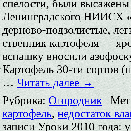
спелости, были выса­жены
Ленинградского НИИСХ «
дерново-подзо­листые, ле
ственник картофеля — яр
вспашку вносили азофос­к
Картофель 30-ти сортов (
…
Читать далее
→
Рубрика:
Огородник
|
Мет
картофель
,
недостаток вла
записи Уроки 2010 года: 