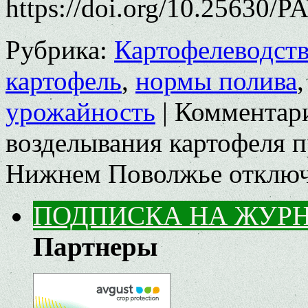
https://doi.org/10.25630/
Рубрика:
Картофелеводст
картофель
,
нормы полива
урожайность
|
Комментар
возделывания картофеля 
Нижнем Поволжье
отклю
ПОДПИСКА НА ЖУР
Партнеры