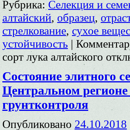
Рубрика:
Селекция и семе
алтайский
,
образец
,
отрас
стрелкование
,
сухое веще
устойчивость
|
Комментар
сорт лука алтайского
откл
Состояние элитного с
Центральном регионе
грунтконтроля
Опубликовано
24.10.2018