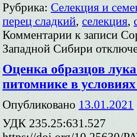
Рубрика:
Селекция и семе
перец сладкий
,
селекция
,
Комментарии
к записи Со
Западной Сибири
отключ
Оценка образцов лука
питомнике в условиях
Опубликовано
13.01.2021
УДК 235.25:631.527
https://doi.org/10.25630/P