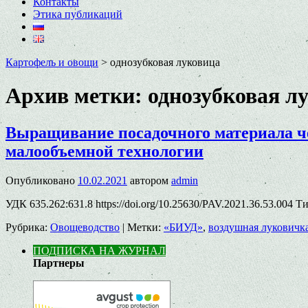
Контакты
Этика публикаций
Картофель и овощи
>
однозубковая луковица
Архив метки:
однозубковая л
Выращивание посадочного материала ч
малообъемной технологии
Опубликовано
10.02.2021
автором
admin
УДК 635.262:631.8 https://doi.org/10.25630/PAV.2021.36.53.004 
Рубрика:
Овощеводство
|
Метки:
«БИУД»
,
воздушная луковичк
ПОДПИСКА НА ЖУРНАЛ
Партнеры