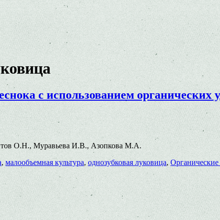
уковица
еснока с использованием органических 
Титов О.Н., Муравьева И.В., Азопкова М.А.
а
,
малообъемная культура
,
однозубковая луковица
,
Органические