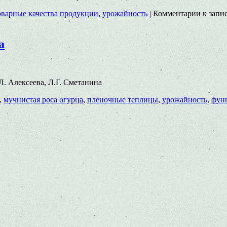
оварные качества продукции
,
урожайность
|
Комментарии
к запи
а
.Л. Алексеева, Л.Г. Сметанина
,
мучнистая роса огурца
,
пленочные теплицы
,
урожайность
,
фун