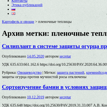
Контакты
Этика публикаций
Картофель и овощи
>
пленочные теплицы
Архив метки:
пленочные теп
Cилиплант в системе защиты огурца п
Опубликовано
14.05.2020
автором
secretar
УДК 635.633:661.162.6 https://doi.org/10.25630/PAV.2020.64.36.0
Рубрика:
Овощеводство
|
Метки:
защита растений
,
кремнийсод
защиты огурца против мучнистой росы
отключены
Сортоизучение бамии в условиях защище
Опубликовано
10.12.2019
автором
secretar
УДК 635.648 https://doi.org/10.25630/PAV.2019.31.33.007 А.В. 