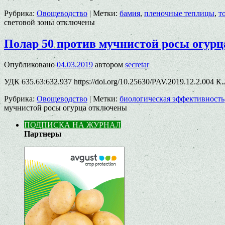
Рубрика:
Овощеводство
|
Метки:
бамия
,
пленочные теплицы
,
т
световой зоны
отключены
Полар 50 против мучнистой росы огурц
Опубликовано
04.03.2019
автором
secretar
УДК 635.63:632.937 https://doi.org/10.25630/PAV.2019.12.2.004 К
Рубрика:
Овощеводство
|
Метки:
биологическая эффективность
мучнистой росы огурца
отключены
ПОДПИСКА НА ЖУРНАЛ
Партнеры