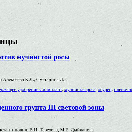
лицы
ротив мучнистой росы
05 Алексеева К.Л., Сметанина Л.Г.
ержащее удобрение Силиплант
,
мучнистая роса
,
огурец
,
пленочн
нного грунта III световой зоны
Константинович, В.И. Терехова, М.Е. Дыйканова