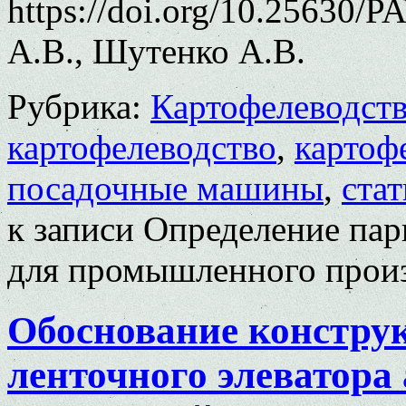
https://doi.org/10.25630/
А.В., Шутенко А.В.
Рубрика:
Картофелеводст
картофелеводство
,
картоф
посадочные машины
,
ста
к записи Определение па
для промышленного произ
Обоснование констру
ленточного элеватора