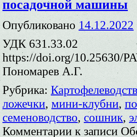
посадочной машины
Опубликовано
14.12.2022
УДК 631.33.02
https://doi.org/10.25630/P
Пономарев А.Г.
Рубрика:
Картофелеводст
ложечки
,
мини-клубни
,
п
семеноводство
,
сошник
,
э
Комментарии
к записи Об