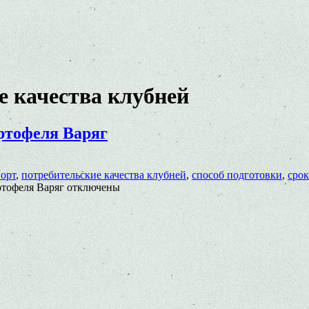
е качества клубней
ртофеля Варяг
орт
,
потребительские качества клубней
,
способ подготовки
,
срок
ртофеля Варяг
отключены