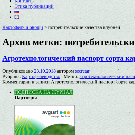
Контакты
Этика публикаций
Картофель и овощи
>
потребительские качества клубней
Архив метки:
потребительски
Агротехнологический паспорт сорта ка
Опубликовано
23.10.2018
автором
secretar
Рубрика:
Картофелеводство
|
Метки:
агротехнологический пасп
Комментарии
к записи Агротехнологический паспорт сорта ка
ПОДПИСКА НА ЖУРНАЛ
Партнеры