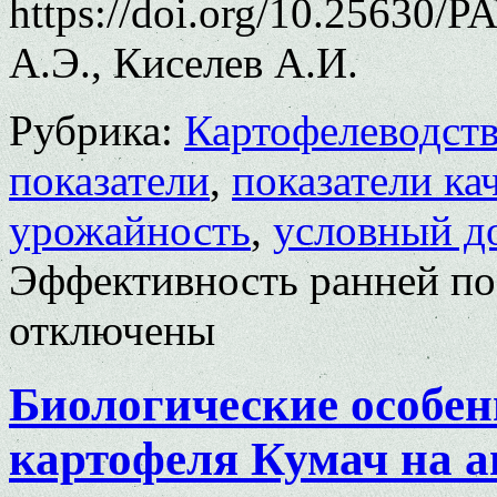
https://doi.org/10.25630/
А.Э., Киселев А.И.
Рубрика:
Картофелеводст
показатели
,
показатели ка
урожайность
,
условный д
Эффективность ранней по
отключены
Биологические особен
картофеля Кумач на 