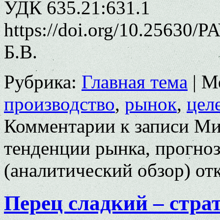
УДК 635.21:631.1
https://doi.org/10.25630/
Б.В.
Рубрика:
Главная тема
|
М
производство
,
рынок
,
цел
Комментарии
к записи Ми
тенденции рынка, прогно
(аналитический обзор)
от
Перец сладкий – стра