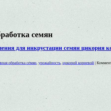
бработка семян
ления для инкрустации семян цикория к
вная обработка семян
,
урожайность
,
цикорий корневой
|
Коммен