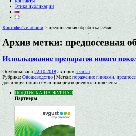
Контакты
Этика публикаций
Картофель и овощи
>
предпосевная обработка семян
Архив метки:
предпосевная о
Использование препаратов нового поко
Опубликовано
22.10.2018
автором
secretar
Рубрика:
Овощеводство
|
Метки:
поражение гнилями
,
предпосе
для инкрустации семян цикория корневого
отключены
ПОДПИСКА НА ЖУРНАЛ
Партнеры