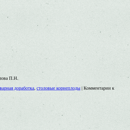
лова П.Н.
варная доработка
,
столовые корнеплоды
|
Комментарии
к