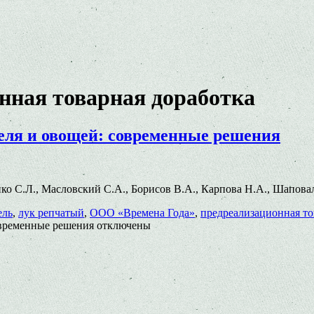
нная товарная доработка
еля и овощей: современные решения
енко С.Л., Масловский С.А., Борисов В.А., Карпова Н.А., Шапова
ель
,
лук репчатый
,
ООО «Времена Года»
,
предреализационная то
овременные решения
отключены