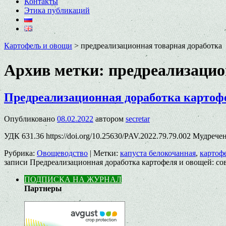
Контакты
Этика публикаций
Картофель и овощи
>
предреализационная товарная доработка
Архив метки:
предреализацио
Предреализационная доработка картоф
Опубликовано
08.02.2022
автором
secretar
УДК 631.36 https://doi.org/10.25630/PAV.2022.79.79.002 Мудреч
Рубрика:
Овощеводство
|
Метки:
капуста белокочанная
,
картоф
записи Предреализационная доработка картофеля и овощей: с
ПОДПИСКА НА ЖУРНАЛ
Партнеры