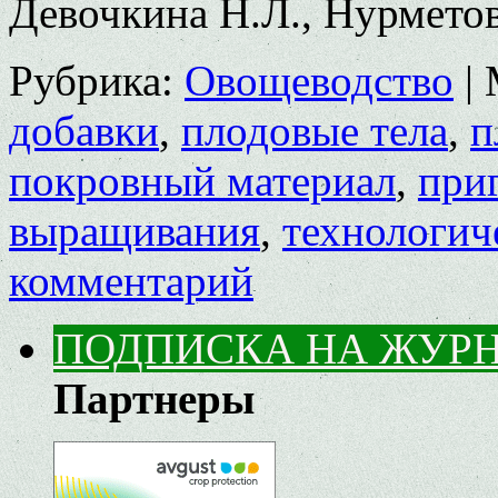
Девочкина Н.Л., Нурметов
Рубрика:
Овощеводство
|
добавки
,
плодовые тела
,
п
покровный материал
,
приг
выращивания
,
технологич
комментарий
ПОДПИСКА НА ЖУР
Партнеры