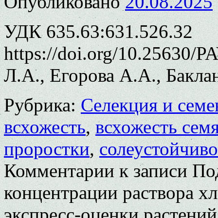
Опубликовано
20.08.2025
УДК 635.63:631.526.32
https://doi.org/10.25630/
Л.А., Егорова А.А., Бакла
Рубрика:
Селекция и семе
всхожесть
,
всхожесть сем
проростки
,
солеустойчиво
Комментарии
к записи По
концентрации раствора хл
экспресс-оценки растений 