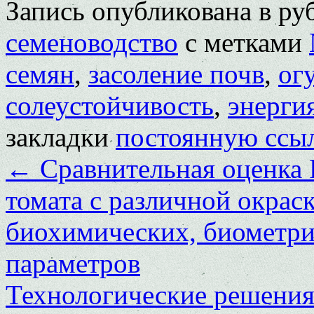
Запись опубликована в р
семеноводство
с метками
семян
,
засоление почв
,
ог
солеустойчивость
,
энерги
закладки
постоянную ссы
←
Сравнительная оценка 
томата с различной окрас
биохимических, биометри
параметров
Технологические решения 