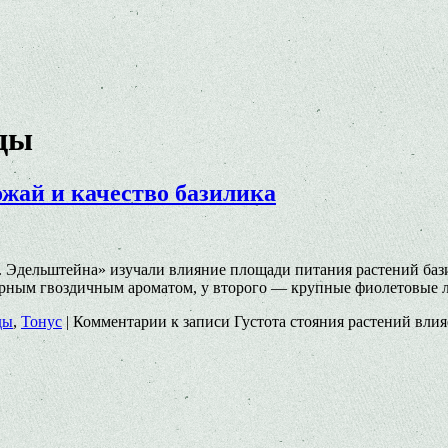
ды
ожай и качество базилика
Эдельштейна» изучали влияние пло­щади питания растений бази
ерным гвоздичным ароматом, у второго — круп­ные фиолетовые 
ды
,
Тонус
|
Комментарии
к записи Густота стояния растений влия