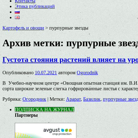
Контакты
Этика публикаций
Картофель и овощи
>
пурпурные звезды
Архив метки:
пурпурные звез
Густота стояния растений влияет на ур
Опубликовано
10.07.2021
автором
Ogorodnik
В Учебно-научном центре «Овощная опытная станция им. В.И. 
сорта широкие зеленые слегка гофрированные листья с характ
Рубрика:
Огородник
|
Метки:
Арарат
,
Базилик
,
пурпурные звез
ПОДПИСКА НА ЖУРНАЛ
Партнеры