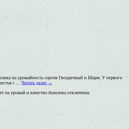
лика на уро­жайность сортов Гвоздичный и Шарм. У первого
листья с …
Читать далее
→
ет на урожай и качество базилика
отключены