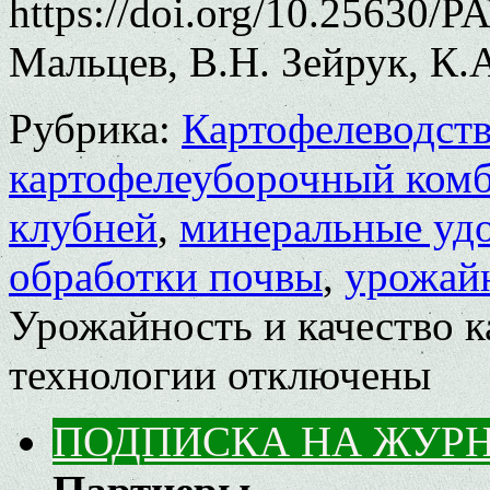
https://doi.org/10.25630/P
Мальцев, В.Н. Зейрук, К.
Рубрика:
Картофелеводст
картофелеуборочный ком
клубней
,
минеральные уд
обработки почвы
,
урожай
Урожайность и качество к
технологии
отключены
ПОДПИСКА НА ЖУР