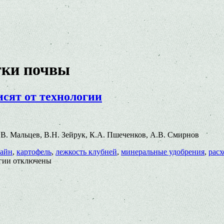
тки почвы
исят от технологии
 С.В. Мальцев, В.Н. Зейрук, К.А. Пшеченков, А.В. Смирнов
байн
,
картофель
,
лежкость клубней
,
минеральные удобрения
,
рас
гии
отключены