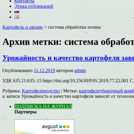
Контакты
Этика публикаций
Картофель и овощи
>
система обработки почвы
Архив метки:
система обрабо
Урожайность и качество картофеля зав
Опубликовано
11.12.2019
автором
admin
УДК 635.21:635–15 https://doi.org/10.25630/PAV.2019.77.22.001
Рубрика:
Картофелеводство
|
Метки:
картофелеуборочный ком
к записи Урожайность и качество картофеля зависят от техноло
ПОДПИСКА НА ЖУРНАЛ
Партнеры