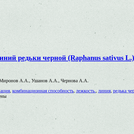
ий редьки черной (Raphanus sativus L.
07 Миронов А.А., Ушанов А.А., Чернова А.А.
нация
,
комбинационная способность
,
лежкость.
,
линия
,
редька че
ены