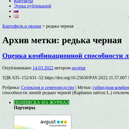
Контакты
Этика публикаций
Картофель и овощи
>
редька черная
Архив метки:
редька черная
Оценка комбинационной способности лин
Опубликовано
14.03.2022
автором
secretar
УДК 635–152:631–52 https://doi.org/10.25630/PAV.2022.11.57.0
Рубрика:
Селекция и семеноводство
|
Метки:
гибридная комби
способности линий редьки черной (Raphanus sativus L.)
отключ
ПОДПИСКА НА ЖУРНАЛ
Партнеры