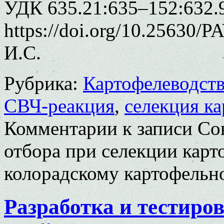
УДК 635.21:635–152:632.
https://doi.org/10.25630/
И.С.
Рубрика:
Картофелеводст
СВЧ-реакция
,
селекция к
Комментарии
к записи Со
отбора при селекции карт
колорадскому картофельн
Разработка и тестиро