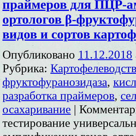
праймеров для ПЦР-а
ортологов β-фруктофур
видов и сортов карто
Опубликовано
11.12.2018
Рубрика:
Картофелеводст
фруктофуранозидаза
,
кисл
разработка праймеров
,
се
осахаривание
|
Комментар
тестирование универсаль