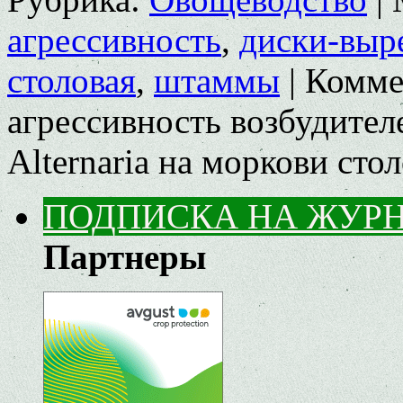
агрессивность
,
диски-выр
столовая
,
штаммы
|
Комме
агрессивность возбудител
Аlternaria на моркови сто
ПОДПИСКА НА ЖУР
Партнеры