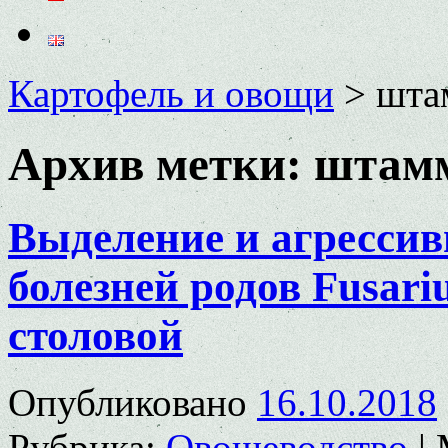
Картофель и овощи
>
шта
Архив метки:
штам
Выделение и агрессив
болезней родов Fusari
столовой
Опубликовано
16.10.2018
Рубрика:
Овощеводство
|