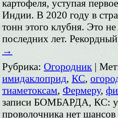
картофеля, уступая перво
Индии. В 2020 году в стр
тонн этого клубня. Это н
последних лет. Рекордны
→
Рубрика:
Огородник
|
Мет
имидаклоприд
,
КС
,
огоро
тиаметоксам
,
Фермеру
,
фи
записи БОМБАРДА, КС: у 
проволочника нет шансов