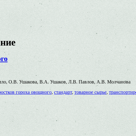
ание
ого
Шило, О.В. Ушакова, В.А. Ушаков, Л.В. Павлов, А.В. Молчанова
ростков гороха овощного
,
стандарт
,
товарное сырье
,
транспортир