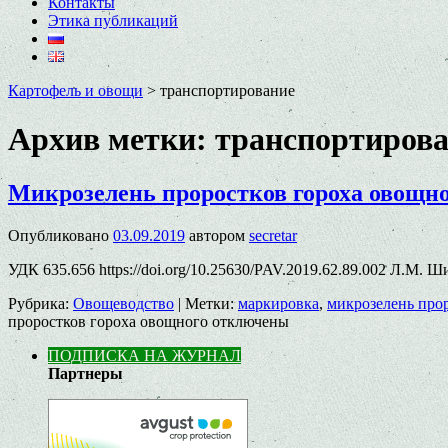
Контакты
Этика публикаций
Картофель и овощи
>
транспортирование
Архив метки:
транспортиров
Микрозелень проростков гороха овощн
Опубликовано
03.09.2019
автором
secretar
УДК 635.656 https://doi.org/10.25630/PAV.2019.62.89.002 Л.М. 
Рубрика:
Овощеводство
|
Метки:
маркировка
,
микрозелень про
проростков гороха овощного
отключены
ПОДПИСКА НА ЖУРНАЛ
Партнеры