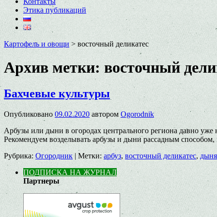
Контакты
Этика публикаций
Картофель и овощи
>
восточный деликатес
Архив метки:
восточный дели
Бахчевые культуры
Опубликовано
09.02.2020
автором
Ogorodnik
Арбузы или дыни в огородах центрального региона давно уже 
Рекомендуем возделывать арбузы и дыни рассадным способом,
Рубрика:
Огородник
|
Метки:
арбуз
,
восточный деликатес
,
дыня
ПОДПИСКА НА ЖУРНАЛ
Партнеры