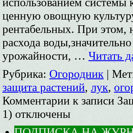
использованием системы к
ценную овощную культуру
рентабельных. При этом, 
расхода воды,значительно
урожайности, …
Читать д
Рубрика:
Огородник
|
Мет
защита растений
,
лук
,
ого
Комментарии
к записи Защ
1)
отключены
ПОДПИСКА НА ЖУР