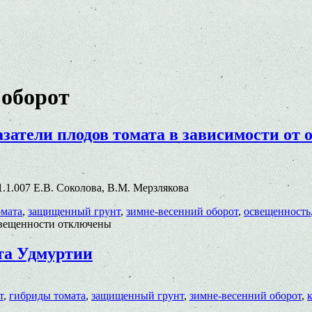
 оборот
затели плодов томата в зависимости от 
71.1.007 Е.В. Соколова, В.М. Мерзлякова
омата
,
защищенный грунт
,
зимне-весенний оборот
,
освещенность
свещенности
отключены
та Удмуртии
т
,
гибриды томата
,
защищенный грунт
,
зимне-весенний оборот
,