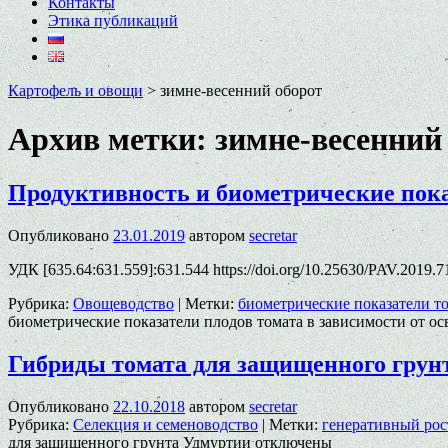
Контакты
Этика публикаций
Картофель и овощи
>
зимне-весенний оборот
Архив метки:
зимне-весенний
Продуктивность и биометрические пока
Опубликовано
23.01.2019
автором
secretar
УДК [635.64:631.559]:631.544 https://doi.org/10.25630/PAV.2019.
Рубрика:
Овощеводство
|
Метки:
биометрические показатели т
биометрические показатели плодов томата в зависимости от о
Гибриды томата для защищенного грун
Опубликовано
22.10.2018
автором
secretar
Рубрика:
Селекция и семеноводство
|
Метки:
генеративный рос
для защищенного грунта Удмуртии
отключены